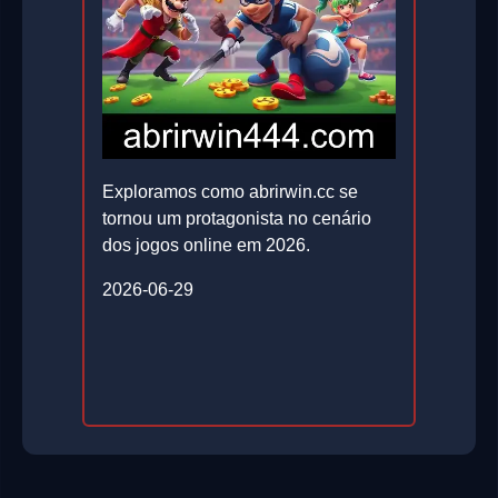
Exploramos como abrirwin.cc se
tornou um protagonista no cenário
dos jogos online em 2026.
2026-06-29