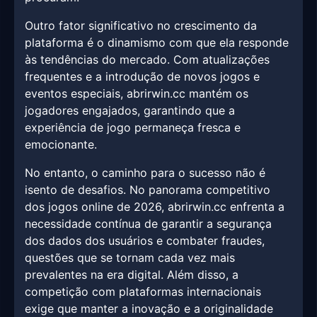
Outro fator significativo no crescimento da
plataforma é o dinamismo com que ela responde
às tendências do mercado. Com atualizações
frequentes e a introdução de novos jogos e
eventos especiais, abrirwin.cc mantém os
jogadores engajados, garantindo que a
experiência de jogo permaneça fresca e
emocionante.
No entanto, o caminho para o sucesso não é
isento de desafios. No panorama competitivo
dos jogos online de 2026, abrirwin.cc enfrenta a
necessidade contínua de garantir a segurança
dos dados dos usuários e combater fraudes,
questões que se tornam cada vez mais
prevalentes na era digital. Além disso, a
competição com plataformas internacionais
exige que manter a inovação e a originalidade