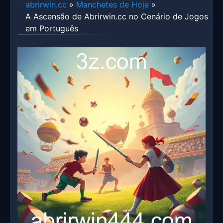
abrirwin.cc
»
Manchetes de Hoje
»
A Ascensão de Abrirwin.cc no Cenário de Jogos
em Português