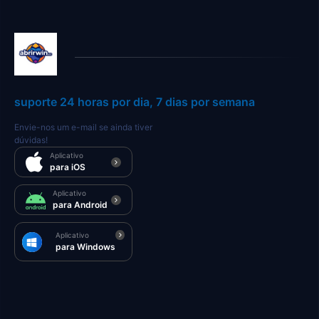
suporte 24 horas por dia, 7 dias por semana
Envie-nos um e-mail se ainda tiver
dúvidas!
Aplicativo
para iOS
Aplicativo
para Android
Aplicativo
para Windows