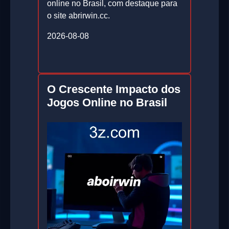
online no Brasil, com destaque para
o site abrirwin.cc.
2026-08-08
O Crescente Impacto dos
Jogos Online no Brasil