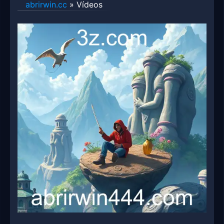
abrirwin.cc
»
Vídeos