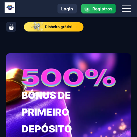
+
Login
Registros
navegação abrirwin.cc
barra de controles abrirwin.cc
Dinheiro grátis!
BÓNUS DE
PRIMEIRO
DEPÓSITO