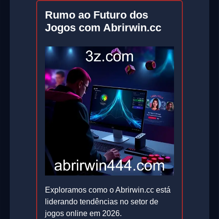
Rumo ao Futuro dos
Jogos com Abrirwin.cc
Exploramos como o Abrirwin.cc está
liderando tendências no setor de
jogos online em 2026.