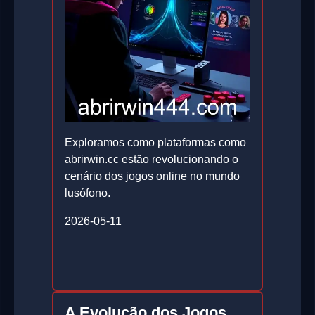
Exploramos como plataformas como
abrirwin.cc estão revolucionando o
cenário dos jogos online no mundo
lusófono.
2026-05-11
A Evolução dos Jogos