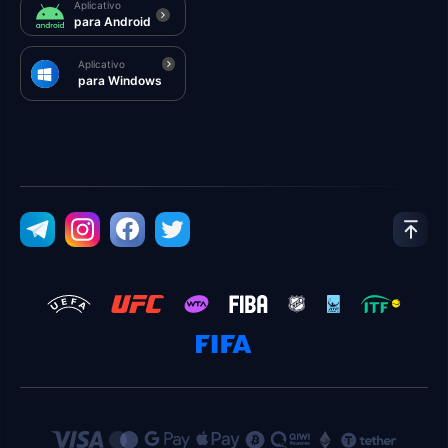
Aplicativo
para Android
Aplicativo
para Windows