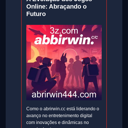
Online: Abraçando o
Futuro
Como o abrirwin.cc está liderando o
avanço no entretenimento digital
com inovações e dinâmicas no