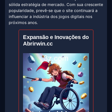
sólida estratégia de mercado. Com sua crescente
popularidade, prevê-se que o site continuará a
influenciar a indústria dos jogos digitais nos
próximos anos.
Expansão e Inovações do
Abrirwin.cc