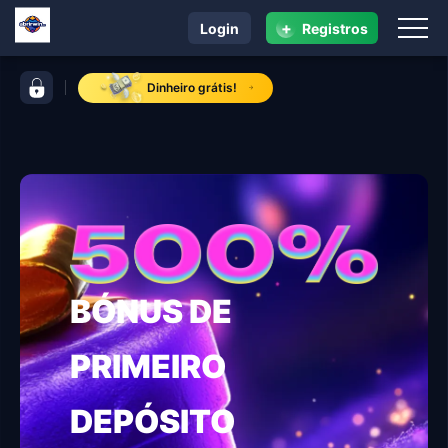
+
Login
Registros
navegação abrirwin.cc
barra de controles abrirwin.cc
Dinheiro grátis!
BÓNUS DE
PRIMEIRO
DEPÓSITO