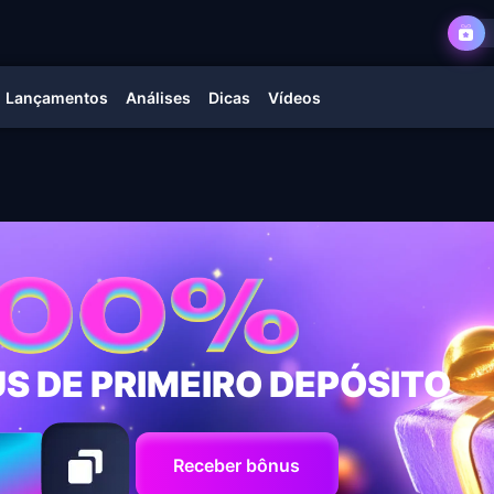
Lançamentos
Análises
Dicas
Vídeos
S DE PRIMEIRO DEPÓSITO
Receber bônus