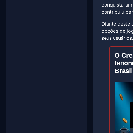
conquistaram 
contribuiu pa
Diante deste 
opções de jog
seus usuários.
O Cre
fenôn
Brasil