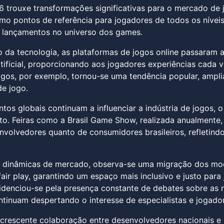
 trouxe transformações significativas para o mercado de jo
o pontos de referência para jogadores de todos os níveis,
 lançamentos no universo dos games.
da tecnologia, as plataformas de jogos online passaram a
artificial, proporcionando aos jogadores experiências cada 
jogos, por exemplo, tornou-se uma tendência popular, ampli
de jogo.
tos globais continuam a influenciar a indústria de jogos, 
o. Feiras como a Brasil Game Show, realizada anualmente,
nvolvedores quanto de consumidores brasileiros, refletin
 dinâmicas de mercado, observa-se uma migração dos mod
ir play, garantindo um espaço mais inclusivo e justo par
denciou-se pela presença constante de debates sobre as m
tinuam despertando o interesse de especialistas e jogador
 crescente colaboração entre desenvolvedores nacionais e i