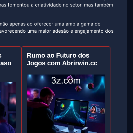
enas fomentou a criatividade no setor, mas também
, não apenas ao oferecer uma ampla gama de
 favorecendo uma maior adesão e engajamento dos
s
Rumo ao Futuro dos
Caso
Jogos com Abrirwin.cc