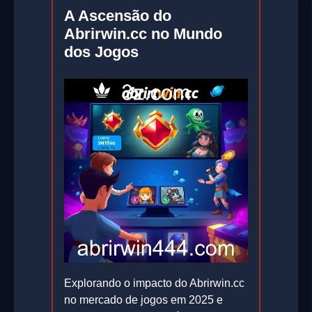
A Ascensão do
Abrirwin.cc no Mundo
dos Jogos
Explorando o impacto do Abrirwin.cc
no mercado de jogos em 2025 e