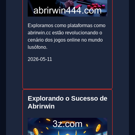
Exploramos como plataformas como
abrirwin.cc estão revolucionando o
cenário dos jogos online no mundo
lusófono.
2026-05-11
Explorando o Sucesso de
Abrirwin