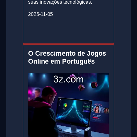
suas inovações tecnológicas.
2025-11-05
O Crescimento de Jogos
Online em Português