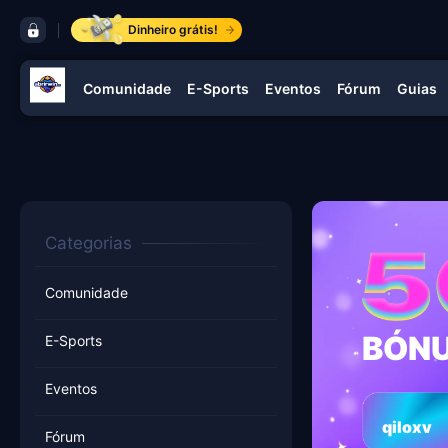
barra de controles abrirwin.cc
Dinheiro grátis!
Comunidade
E-Sports
Eventos
Fórum
Guias
navegação abrirwin.cc
Categorias
Comunidade
BÓNU
E-Sports
Eventos
qiloxv
Fórum