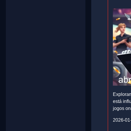
Exploram
está inf
jogos on
2026-01