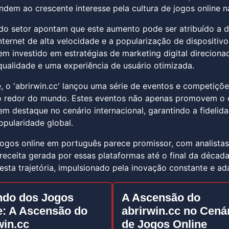
ndem ao crescente interesse pela cultura de jogos online n
 do setor apontam que este aumento pode ser atribuído a
nternet de alta velocidade e a popularização de dispositiv
tem investido em estratégias de marketing digital direciona
ualidade e uma experiência de usuário otimizada.
 o 'abrirwin.cc' lançou uma série de eventos e competiçõ
ao redor do mundo. Estes eventos não apenas promovem 
em destaque no cenário internacional, garantindo a fideli
opularidade global.
jogos online em português parece promissor, com analist
 receita gerada por essas plataformas até o final da década
sta trajetória, impulsionado pela inovação constante e ad
do dos Jogos
A Ascensão do
e: A Ascensão do
abrirwin.cc no Cená
win.cc
de Jogos Online