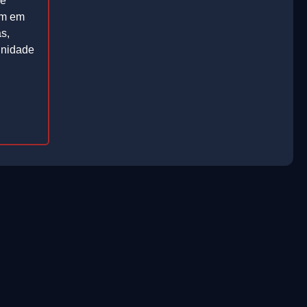
 e
am em
s,
unidade